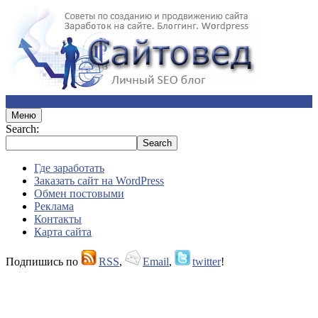
Меню
Search:
Где заработать
Заказать сайт на WordPress
Обмен постовыми
Реклама
Контакты
Карта сайта
Подпишись по
RSS
,
Email
,
twitter
!