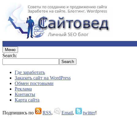
Меню
Search:
Где заработать
Заказать сайт на WordPress
Обмен постовыми
Реклама
Контакты
Карта сайта
Подпишись по
RSS
,
Email
,
twitter
!