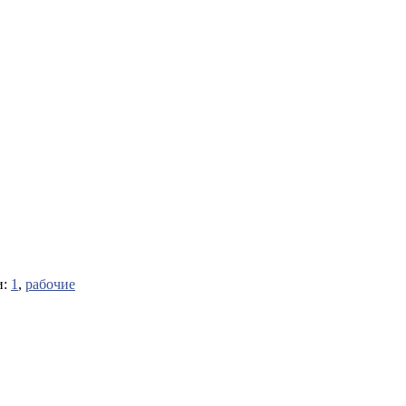
и:
1
,
рабочие