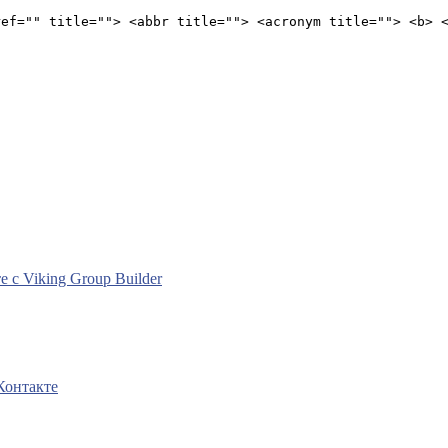
ref="" title=""> <abbr title=""> <acronym title=""> <b> 
с Viking Group Builder
Контакте