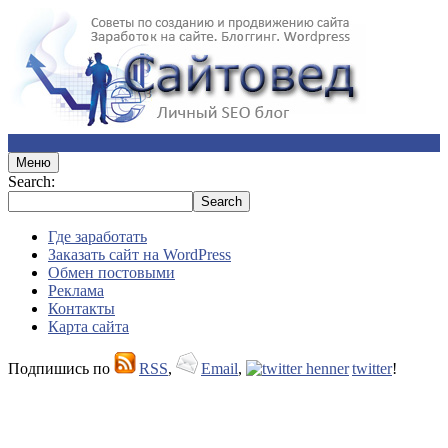
Меню
Search:
Где заработать
Заказать сайт на WordPress
Обмен постовыми
Реклама
Контакты
Карта сайта
Подпишись по
RSS
,
Email
,
twitter
!