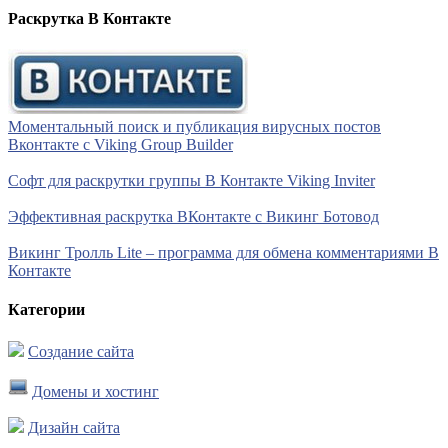
Раскрутка В Контакте
Моментальный поиск и публикация вирусных постов
Вконтакте с Viking Group Builder
Софт для раскрутки группы В Контакте Viking Inviter
Эффективная раскрутка ВКонтакте с Викинг Ботовод
Викинг Тролль Lite – программа для обмена комментариями В
Контакте
Категории
Создание сайта
Домены и хостинг
Дизайн сайта