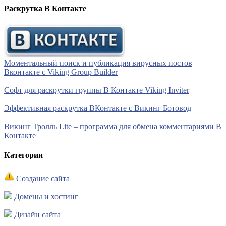
Раскрутка В Контакте
Моментальный поиск и публикация вирусных постов
Вконтакте с Viking Group Builder
Софт для раскрутки группы В Контакте Viking Inviter
Эффективная раскрутка ВКонтакте с Викинг Ботовод
Викинг Тролль Lite – программа для обмена комментариями В
Контакте
Категории
Создание сайта
Домены и хостинг
Дизайн сайта