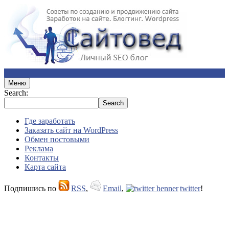
Меню
Search:
Где заработать
Заказать сайт на WordPress
Обмен постовыми
Реклама
Контакты
Карта сайта
Подпишись по
RSS
,
Email
,
twitter
!