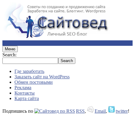
Меню
Search:
Где заработать
Заказать сайт на WordPress
Обмен постовыми
Реклама
Контакты
Карта сайта
Подпишись по
RSS
,
Email
,
twitter
!