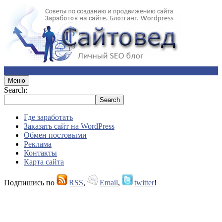
Меню
Search:
Где заработать
Заказать сайт на WordPress
Обмен постовыми
Реклама
Контакты
Карта сайта
Подпишись по
RSS
,
Email
,
twitter
!