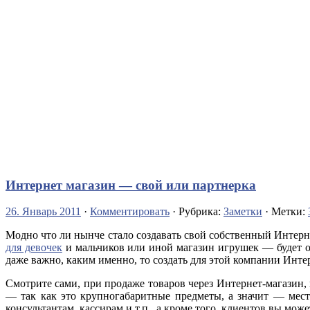
Интернет магазин — свой или партнерка
26. Январь 2011
·
Комментировать
· Рубрика:
Заметки
· Метки:
Модно что ли нынче стало создавать свой собственный Интерн
для девочек
и мальчиков или иной магазин игрушек — будет 
даже важно, каким именно, то создать для этой компании Инте
Смотрите сами, при продаже товаров через Интернет-магазин, 
— так как это крупногабаритные предметы, а значит — мест
консультантам, кассирам и т.п., а кроме того, клиентов вы може