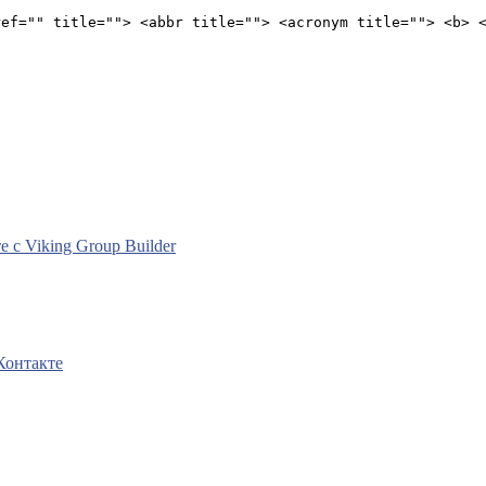
ref="" title=""> <abbr title=""> <acronym title=""> <b> 
с Viking Group Builder
Контакте