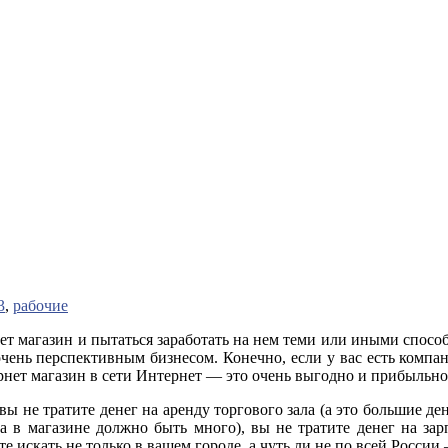
3
,
рабочие
ет магазин и пытаться заработать на нем теми или иными спос
очень перспективным бизнесом.
Конечно, если у вас есть компа
рнет магазин в сети Интернет — это очень выгодно и прибыльно
вы не тратите денег на аренду торгового зала (а это большие де
а в магазине должно быть много), вы не тратите денег на зар
те искать не только в вашем городе, а чуть ли не по всей России