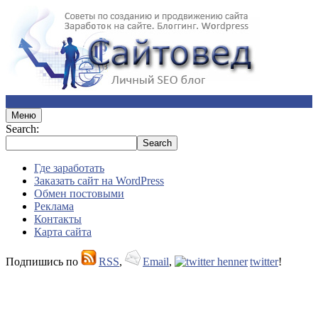
Меню
Search:
Где заработать
Заказать сайт на WordPress
Обмен постовыми
Реклама
Контакты
Карта сайта
Подпишись по
RSS
,
Email
,
twitter
!