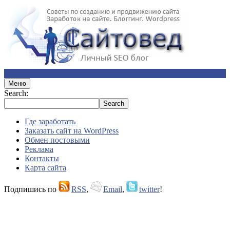
Меню
Search:
Где заработать
Заказать сайт на WordPress
Обмен постовыми
Реклама
Контакты
Карта сайта
Подпишись по
RSS
,
Email
,
twitter
!