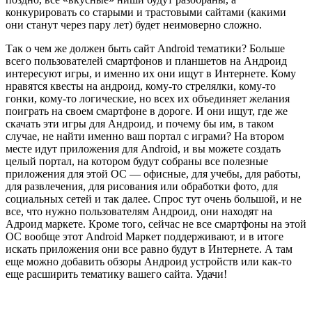
конкурировать со старыми и трастовыми сайтами (какими
они станут через пару лет) будет неимоверно сложно.
Так о чем же должен быть сайт Android тематики? Больше
всего пользователей смартфонов и планшетов на Андроид
интересуют игры, и именно их они ищут в Интернете. Кому
нравятся квесты на андроид, кому-то стрелялки, кому-то
гонки, кому-то логические, но всех их объединяет желания
поиграть на своем смартфоне в дороге. И они ищут, где же
скачать эти игры для Андроид, и почему бы им, в таком
случае, не найти именно ваш портал с играми? На втором
месте идут приложения для Android, и вы можете создать
целый портал, на котором будут собраны все полезные
приложения для этой ОС — офисные, для учебы, для работы,
для развлечения, для рисования или обработки фото, для
социальных сетей и так далее. Спрос тут очень большой, и не
все, что нужно пользователям Андроид, они находят на
Адроид маркете. Кроме того, сейчас не все смартфоны на этой
ОС вообще этот Android Маркет поддерживают, и в итоге
искать приложения они все равно будут в Интернете. А там
еще можно добавить обзоры Андроид устройств или как-то
еще расширить тематику вашего сайта. Удачи!