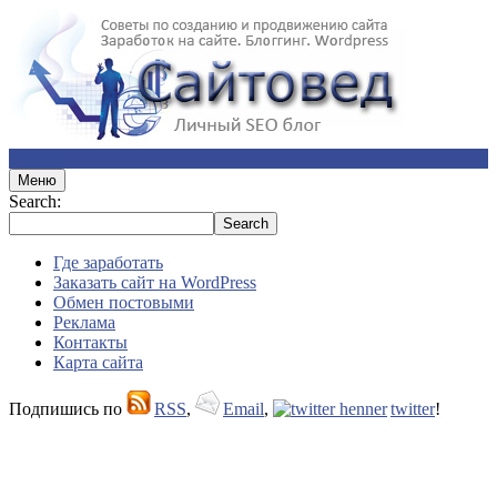
Меню
Search:
Где заработать
Заказать сайт на WordPress
Обмен постовыми
Реклама
Контакты
Карта сайта
Подпишись по
RSS
,
Email
,
twitter
!