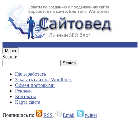
Меню
Search:
Где заработать
Заказать сайт на WordPress
Обмен постовыми
Реклама
Контакты
Карта сайта
Подпишись по
RSS
,
Email
,
twitter
!