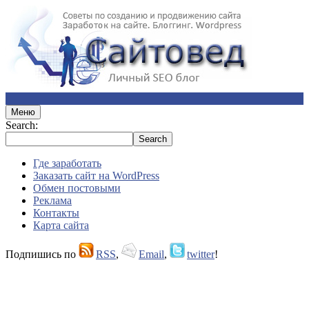
Меню
Search:
Где заработать
Заказать сайт на WordPress
Обмен постовыми
Реклама
Контакты
Карта сайта
Подпишись по
RSS
,
Email
,
twitter
!