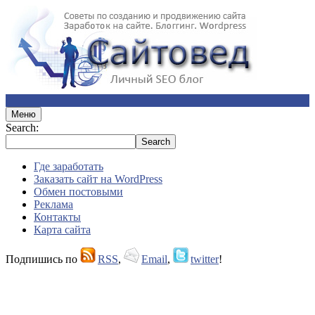
Меню
Search:
Где заработать
Заказать сайт на WordPress
Обмен постовыми
Реклама
Контакты
Карта сайта
Подпишись по
RSS
,
Email
,
twitter
!