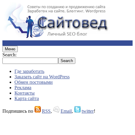
Меню
Search:
Где заработать
Заказать сайт на WordPress
Обмен постовыми
Реклама
Контакты
Карта сайта
Подпишись по
RSS
,
Email
,
twitter
!