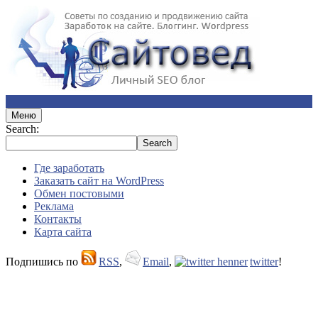
Меню
Search:
Где заработать
Заказать сайт на WordPress
Обмен постовыми
Реклама
Контакты
Карта сайта
Подпишись по
RSS
,
Email
,
twitter
!