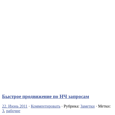
Быстрое продвижение по НЧ запросам
22. Июнь 2011
·
Комментировать
· Рубрика:
Заметки
· Метки:
3
,
рабочие