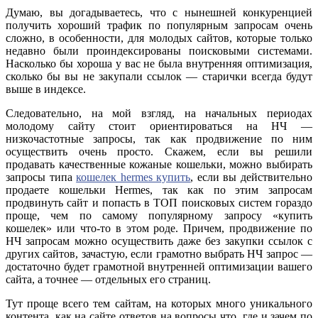
Думаю, вы догадываетесь, что с нынешней конкуренцией
получить хороший трафик по популярным запросам очень
сложно, в особенности, для молодых сайтов, которые только
недавно были проиндексированы поисковыми системами.
Насколько бы хороша у вас не была внутренняя оптимизация,
сколько бы вы не закупали ссылок — старички всегда будут
выше в индексе.
Следовательно, на мой взгляд, на начальных периодах
молодому сайту стоит ориентироваться на НЧ —
низкочастотные запросы, так как продвижение по ним
осуществить очень просто. Скажем, если вы решили
продавать качественные кожаные кошельки, можно выбирать
запросы типа
кошелек hermes купить
, если вы действительно
продаете кошельки Hermes, так как по этим запросам
продвинуть сайт и попасть в ТОП поисковых систем гораздо
проще, чем по самому популярному запросу «купить
кошелек» или что-то в этом роде. Причем, продвижение по
НЧ запросам можно осуществить даже без закупки ссылок с
других сайтов, зачастую, если грамотно выбрать НЧ запрос —
достаточно будет грамотной внутренней оптимизации вашего
сайта, а точнее — отдельных его страниц.
Тут проще всего тем сайтам, на которых много уникального
контента, как на сайте ответов на вопросы что, где и зачем по