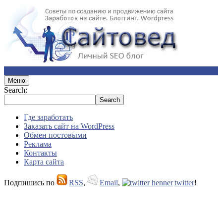
Меню
Search:
Где заработать
Заказать сайт на WordPress
Обмен постовыми
Реклама
Контакты
Карта сайта
Подпишись по
RSS
,
Email
,
twitter
!