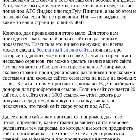
А то, может быть, к вам не ходят посетители потому, что сайт
попал под АГС Яндекс или под Гугл Пингвин, а вы об этом и
не знали бы, если бы не проверили. Или — не выдают ли
какие-то ваши страницы ошибку 404?
Конечно, для продвижения этого мало. Для этого вам
пригодится комплексный анализ сайта по различным
показателям. Платить за это ничего не нужно, вы всегда
можете сделать
бесплатный анализ сайта
, почитать про
который подробнее можно по ссылке. Там автор предлагает
несколько сервисов, где можно сделать анализ вашего сайта.
Что вы узнаете из быстрого экспресс анализа? Например,
сколько страниц проиндексировано различными поисковыми
системами или сколько сайтов ссылается на вас, а на скольких
— вы. Кстати, это вам пригодится, когда вы будете выбирать
доноров для приобретения ссылок. Если на сайт ссылается 20
сайтов, а с сайта стоит 3000 ссылок — стоит десять раз
подумать перед тем, как покупать ссылку, так как не
исключено, что такой сайт скоро угодит под АГС.
Далее анализ сайта вам пригодится, например, для того,
чтобы определить, какие страницы вашего сайта наиболее
релевантны тем запросам, по которым вы хотите продвигать
сайт в поисковиках — не стоит же все акцентировать на
главной, не забывайте и про продвижение внутренних