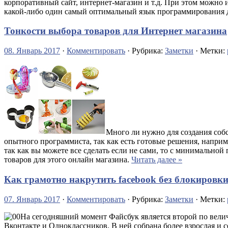
корпоративный сайт, интернет-магазин и т.д. При этом можно 
какой-либо один самый оптимальный язык программирования 
Тонкости выбора товаров для Интернет магазина
08. Январь 2017
·
Комментировать
· Рубрика:
Заметки
· Метки:
Много ли нужно для создания собс
опытного программиста, так как есть готовые решения, напри
так как вы можете все сделать если не сами, то с минимально
товаров для этого онлайн магазина.
Читать далее »
Как грамотно накрутить facebook без блокировк
07. Январь 2017
·
Комментировать
· Рубрика:
Заметки
· Метки:
На сегодняшний момент Файсбук является второй по вел
Вконтакте и Одноклассников. В ней собрана более взрослая и с