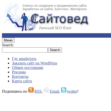
Меню
Search:
Где заработать
Заказать сайт на WordPress
Обмен постовыми
Реклама
Контакты
Карта сайта
Подпишись по
RSS
,
Email
,
twitter
!