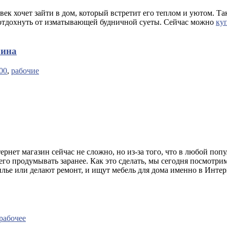
век хочет зайти в дом, который встретит его теплом и уютом. 
т отдохнуть от изматывающей будничной суеты. Сейчас можно
ку
зина
00
,
рабочие
рнет магазин сейчас не сложно, но из-за того, что в любой попу
го продумывать заранее. Как это сделать, мы сегодня посмотрим
жилье или делают ремонт, и ищут мебель для дома именно в Инте
рабочее