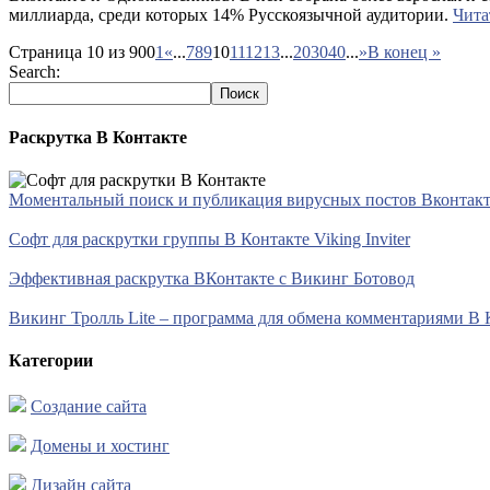
миллиарда, среди которых 14% Русскоязычной аудитории.
Чита
Страница 10 из 900
1
«
...
7
8
9
10
11
12
13
...
20
30
40
...
»
В конец »
Search:
Раскрутка В Контакте
Моментальный поиск и публикация вирусных постов Вконтакте 
Софт для раскрутки группы В Контакте Viking Inviter
Эффективная раскрутка ВКонтакте с Викинг Ботовод
Викинг Тролль Lite – программа для обмена комментариями В 
Категории
Создание сайта
Домены и хостинг
Дизайн сайта