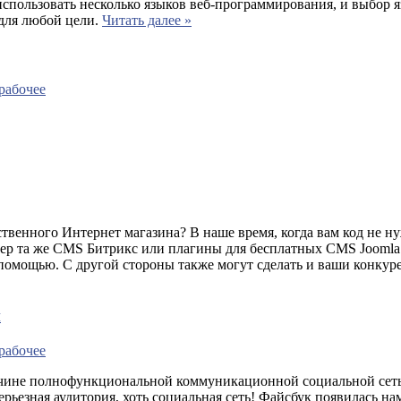
использовать несколько языков веб-программирования, и выбор я
для любой цели.
Читать далее »
рабочее
твенного Интернет магазина? В наше время, когда вам код не нуж
мер та же CMS Битрикс или плагины для бесплатных CMS Joomla
й помощью. С другой стороны также могут сделать и ваши конкур
и
рабочее
ичине полнофункциональной коммуникационной социальной сетью
ерьезная аудитория, хоть социальная сеть! Файсбук появилась на