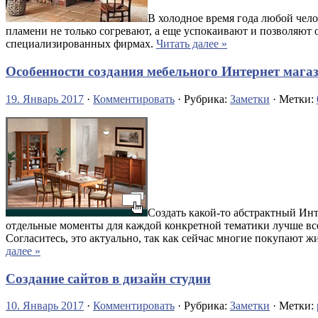
В холодное время года любой чело
пламени не только согревают, а еще успокаивают и позволяю
специализированных фирмах.
Читать далее »
Особенности создания мебельного Интернет мага
19. Январь 2017
·
Комментировать
· Рубрика:
Заметки
· Метки:
Создать какой-то абстрактный Инте
отдельные моменты для каждой конкретной тематики лучше все
Согласитесь, это актуально, так как сейчас многие покупают 
далее »
Создание сайтов в дизайн студии
10. Январь 2017
·
Комментировать
· Рубрика:
Заметки
· Метки: