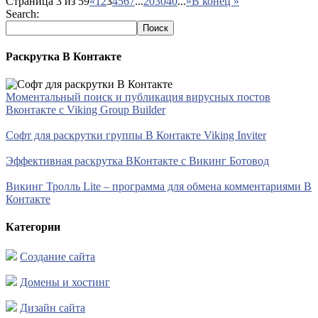
Страница 3 из 59
«
1
2
3
4
5
6
7
...
20
30
40
...
»
В конец »
Search:
Раскрутка В Контакте
Моментальный поиск и публикация вирусных постов
Вконтакте с Viking Group Builder
Софт для раскрутки группы В Контакте Viking Inviter
Эффективная раскрутка ВКонтакте с Викинг Ботовод
Викинг Тролль Lite – программа для обмена комментариями В
Контакте
Категории
Создание сайта
Домены и хостинг
Дизайн сайта