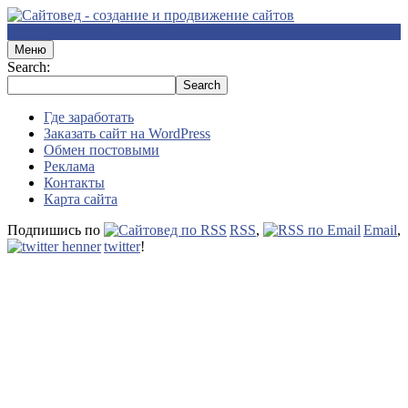
Меню
Search:
Где заработать
Заказать сайт на WordPress
Обмен постовыми
Реклама
Контакты
Карта сайта
Подпишись по
RSS
,
Email
,
twitter
!