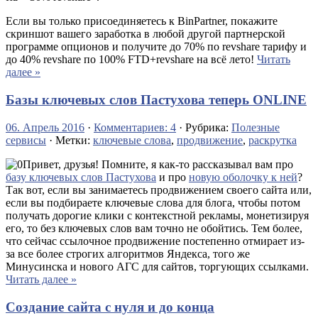
Если вы только присоединяетесь к BinPartner, покажите
скриншот вашего заработка в любой другой партнерской
программе опционов и получите до 70% по revshare тарифу и
до 40% revshare по 100% FTD+revshare на всё лето!
Читать
далее »
Базы ключевых слов Пастухова теперь ONLINE
06. Апрель 2016
·
Комментариев: 4
· Рубрика:
Полезные
сервисы
· Метки:
ключевые слова
,
продвижение
,
раскрутка
Привет, друзья! Помните, я как-то рассказывал вам про
базу ключевых слов Пастухова
и про
новую оболочку к ней
?
Так вот, если вы занимаетесь продвижением своего сайта или,
если вы подбираете ключевые слова для блога, чтобы потом
получать дорогие клики с контекстной рекламы, монетизируя
его, то без ключевых слов вам точно не обойтись. Тем более,
что сейчас ссылочное продвижение постепенно отмирает из-
за все более строгих алгоритмов Яндекса, того же
Минусинска и нового АГС для сайтов, торгующих ссылками.
Читать далее »
Создание сайта с нуля и до конца