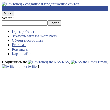
Меню
Search:
Где заработать
Заказать сайт на WordPress
Обмен постовыми
Реклама
Контакты
Карта сайта
Подпишись по
RSS
,
Email
,
twitter
!