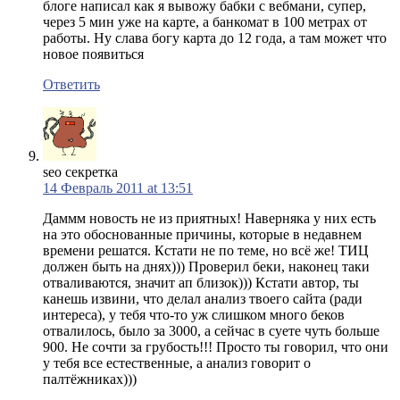
блоге написал как я вывожу бабки с вебмани, супер,
через 5 мин уже на карте, а банкомат в 100 метрах от
работы. Ну слава богу карта до 12 года, а там может что
новое появиться
Ответить
seo секретка
14 Февраль 2011 at 13:51
Даммм новость не из приятных! Наверняка у них есть
на это обоснованные причины, которые в недавнем
времени решатся. Кстати не по теме, но всё же! ТИЦ
должен быть на днях))) Проверил беки, наконец таки
отваливаются, значит ап близок))) Кстати автор, ты
канешь извини, что делал анализ твоего сайта (ради
интереса), у тебя что-то уж слишком много беков
отвалилось, было за 3000, а сейчас в суете чуть больше
900. Не сочти за грубость!!! Просто ты говорил, что они
у тебя все естественные, а анализ говорит о
палтёжниках)))