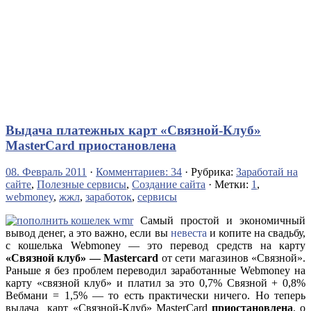
Выдача платежных карт «Связной-Клуб»
MasterCard приостановлена
08. Февраль 2011
·
Комментариев: 34
· Рубрика:
Заработай на
сайте
,
Полезные сервисы
,
Создание сайта
· Метки:
1
,
webmoney
,
жжл
,
заработок
,
сервисы
Самый простой и экономичный
вывод денег, а это важно, если вы
невеста
и копите на свадьбу,
с кошелька Webmoney — это перевод средств на карту
«Связной клуб» — Mastercard
от сети магазинов «Связной».
Раньше я без проблем переводил заработанные Webmoney на
карту «связной клуб» и платил за это 0,7% Связной + 0,8%
Вебмани = 1,5% — то есть практически ничего. Но теперь
выдача карт «Связной-Клуб» MasterCard
приостановлена
, о