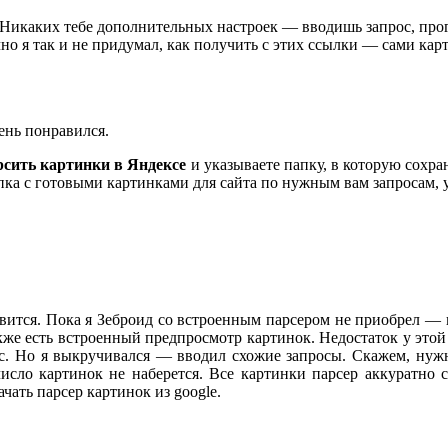
икаких тебе дополнительных настроек — вводишь запрос, прог
чно я так и не придумал, как получить с этих ссылки — сами ка
чень понравился.
рсить картинки в Яндексе
и указываете папку, в которую сохра
папка с готовыми картинками для сайта по нужным вам запросам,
вится. Пока я Зеброид со встроенным парсером не приобрел — 
акже есть встроенный предпросмотр картинок. Недостаток у этой
ос. Но я выкручивался — вводил схожие запросы. Скажем, нуж
исло картинок не наберется. Все картинки парсер аккуратно 
ать парсер картинок из google.