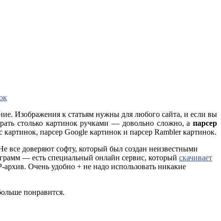
ок
ие. Изображения к статьям нужны для любого сайта, и если вы
обрать столько картинок ручками — довольно сложно, а
парсер
с картинок, парсер Google картинок и парсер Rambler картинок.
. Не все доверяют софту, который был создан неизвестными
рограмм — есть специальный онлайн сервис, который
скачивает
P-архив. Очень удобно + не надо использовать никакие
 больше понравится.