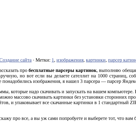
Создание сайта
· Метки:
1
,
изображения
,
картинки
,
парсер катин
ассказать про
бесплатные парсеры картинок
, выполняю обещан
ручную, но вот если вы делаете сателлит на 1000 страниц, с
не понадобились изображения, я нашел 3 парсера — парсер Яндек
граммы, которые надо скачивать и запускать на вашем компьютере
к можно массово скачивать картинки без установки сторонних п
йтов, и упаковывает все скачанные картинки в 1 стандартный ZI
асскажу про все, а вы уж сами попробуете и выберете тот, что вам