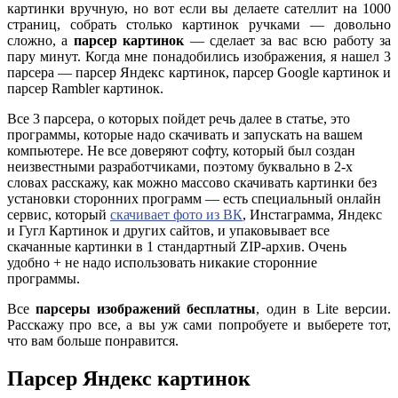
картинки вручную, но вот если вы делаете сателлит на 1000
страниц, собрать столько картинок ручками — довольно
сложно, а
парсер картинок
— сделает за вас всю работу за
пару минут. Когда мне понадобились изображения, я нашел 3
парсера — парсер Яндекс картинок, парсер Google картинок и
парсер Rambler картинок.
Все 3 парсера, о которых пойдет речь далее в статье, это
программы, которые надо скачивать и запускать на вашем
компьютере. Не все доверяют софту, который был создан
неизвестными разработчиками, поэтому буквально в 2-х
словах расскажу, как можно массово скачивать картинки без
установки сторонних программ — есть специальный онлайн
сервис, который
скачивает фото из ВК
, Инстаграмма, Яндекс
и Гугл Картинок и других сайтов, и упаковывает все
скачанные картинки в 1 стандартный ZIP-архив. Очень
удобно + не надо использовать никакие сторонние
программы.
Все
парсеры изображений бесплатны
, один в Lite версии.
Расскажу про все, а вы уж сами попробуете и выберете тот,
что вам больше понравится.
Парсер Яндекс картинок