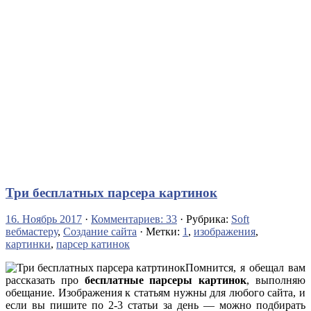
Три бесплатных парсера картинок
16. Ноябрь 2017
·
Комментариев: 33
· Рубрика:
Soft
вебмастеру
,
Создание сайта
· Метки:
1
,
изображения
,
картинки
,
парсер катинок
Помнится, я обещал вам
рассказать про
бесплатные парсеры картинок
, выполняю
обещание. Изображения к статьям нужны для любого сайта, и
если вы пишите по 2-3 статьи за день — можно подбирать