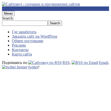
Меню
Search:
Где заработать
Заказать сайт на WordPress
Обмен постовыми
Реклама
Контакты
Карта сайта
Подпишись по
RSS
,
Email
,
twitter
!