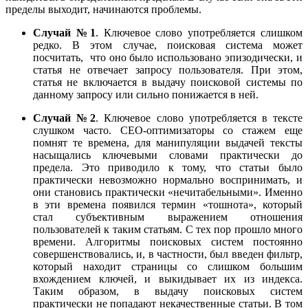
пределы выходит, начинаются проблемы.
Случай №1
. Ключевое слово употребляется слишком
редко. В этом случае, поисковая система может
посчитать, что оно было использовано эпизодически, и
статья не отвечает запросу пользователя. При этом,
статья не включается в выдачу поисковой системы по
данному запросу или сильно понижается в ней.
Случай №2
. Ключевое слово употребляется в тексте
слушком часто. СЕО-оптимизаторы со стажем еще
помнят те времена, для манипуляции выдачей тексты
насыщались ключевыми словами практически до
предела. Это приводило к тому, что статьи было
практически невозможно нормально воспринимать, и
они становись практически «нечитабельными». Именно
в эти времена появился термин «тошнота», который
стал субъективным выражением отношения
пользователей к таким статьям. С тех пор прошло много
времени. Алгоритмы поисковых систем постоянно
совершенствовались, и, в частности, был введен фильтр,
который находит страницы со слишком большим
вхождением ключей, и выкидывает их из индекса.
Таким образом, в выдачу поисковых систем
практически не попадают некачественные статьи. В том