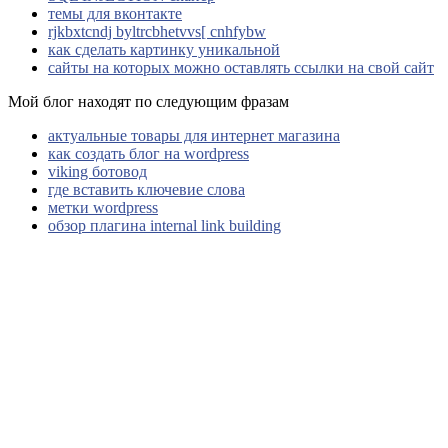
темы для вконтакте
rjkbxtcndj byltrcbhetvvs[ cnhfybw
как сделать картинку уникальной
сайты на которых можно оставлять ссылки на свой сайт
Мой блог находят по следующим фразам
актуальные товары для интернет магазина
как создать блог на wordpress
viking ботовод
где вставить ключевие слова
метки wordpress
обзор плагина internal link building