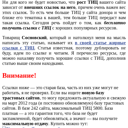
Ни для кого не будет новостью, что
рост ТИЦ
вашего сайта
зависит от
внешних ссылок на него
, причем очень важен вес
этих ссылок. То есть чем больше ТИЦ у сайта донора и чем
ближе его тематика к вашей, тем больше ТИЦ передаст вам
такая ссылка. Сегодня речь пойдет о том, как
бесплатно
получить ссылки с ТИЦ
с хороших популярных ресурсов.
Товарищ
Сосновский
, который и натолкнул меня на мысль
написать эту статью, называет их
в своей статье жирные
ссылки с ТИЦ
. Статья известная, поэтому дублировать не
буду, идем по ссылке и читаем. Я перечислю ресурсы, где
можно нахаляву получить хорошие ссылки с ТИЦ, дополнив
статью выше своим находками.
Внимание!
Ссылки ниже — это старая база, часть из них уже могут не
работать, я не проверял. Если вы ищите
новую базу
трастовых сайтов
, то могу предложить актуальную и свежую
на март 2012 года (и постоянно обновляемую) базу трастовых
сайтов. В базе 242 сайта, максимальный ТИЦ 5800. База
платная — а это гарантия того, что база не будет
заспамленной, будет обновляться, а значит — вы получите
максимальную отдачу
. Купить можно тут: