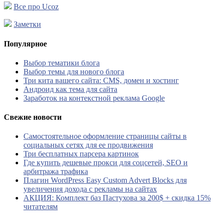
Все про Ucoz
Заметки
Популярное
Выбор тематики блога
Выбор темы для нового блога
Три кита вашего сайта: CMS, домен и хостинг
Андроид как тема для сайта
Заработок на контекстной реклама Google
Свежие новости
Самостоятельное оформление страницы сайты в
социальных сетях для ее продвижения
Три бесплатных парсера картинок
Где купить дешевые прокси для соцсетей, SEO и
арбитража трафика
Плагин WordPress Easy Custom Advert Blocks для
увеличения дохода с рекламы на сайтах
АКЦИЯ: Комплект баз Пастухова за 200$ + скидка 15%
читателям