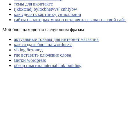
темы для вконтакте
rjkbxtcndj byltrcbhetvvs[ cnhfybw
как сделать картинку уникальной
сайты на которых можно оставлять ссылки на свой сайт
Мой блог находят по следующим фразам
актуальные товары для интернет магазина
как создать блог на wordpress
viking ботовод
где вставить ключевие слова
метки wordpress
обзор плагина internal link building