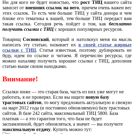
Ни для кого не будет новостью, что
рост ТИЦ
вашего сайта
зависит от
внешних ссылок на него
, причем очень важен вес
этих ссылок. То есть чем больше ТИЦ у сайта донора и чем
ближе его тематика к вашей, тем больше ТИЦ передаст вам
такая ссылка. Сегодня речь пойдет о том, как
бесплатно
получить ссылки с ТИЦ
с хороших популярных ресурсов.
Товарищ
Сосновский
, который и натолкнул меня на мысль
написать эту статью, называет их
в своей статье жирные
ссылки с ТИЦ
. Статья известная, поэтому дублировать не
буду, идем по ссылке и читаем. Я перечислю ресурсы, где
можно нахаляву получить хорошие ссылки с ТИЦ, дополнив
статью выше своим находками.
Внимание!
Ссылки ниже — это старая база, часть из них уже могут не
работать, я не проверял. Если вы ищите
новую базу
трастовых сайтов
, то могу предложить актуальную и свежую
на март 2012 года (и постоянно обновляемую) базу трастовых
сайтов. В базе 242 сайта, максимальный ТИЦ 5800. База
платная — а это гарантия того, что база не будет
заспамленной, будет обновляться, а значит — вы получите
максимальную отдачу
. Купить можно тут: