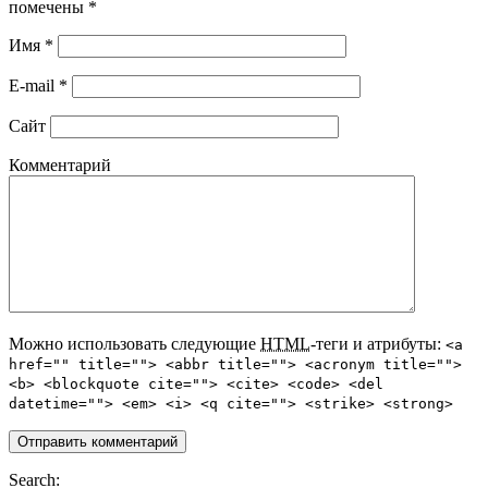
помечены
*
Имя
*
E-mail
*
Сайт
Комментарий
Можно использовать следующие
HTML
-теги и атрибуты:
<a
href="" title=""> <abbr title=""> <acronym title="">
<b> <blockquote cite=""> <cite> <code> <del
datetime=""> <em> <i> <q cite=""> <strike> <strong>
Search: