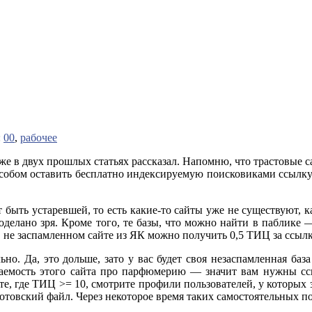
:
00
,
рабочее
же в двух прошлых статьях рассказал. Напомню, что трастовые 
обом оставить бесплатно индексируемую поисковиками ссылку 
т быть устаревшей, то есть какие-то сайты уже не существуют, к
оделано зря. Кроме того, те базы, что можно найти в паблике —
не заспамленном сайте из ЯК можно получить 0,5 ТИЦ за ссылк
ьно. Да, это дольше, зато у вас будет своя незаспамленная база
аемость этого сайта про парфюмерию — значит вам нужны ссы
те, где ТИЦ >= 10, смотрите профили пользователей, у которых 
нотовский файл. Через некоторое время таких самостоятельных по