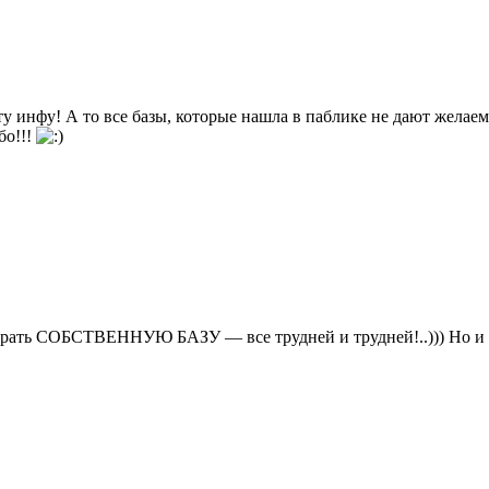
у инфу! А то все базы, которые нашла в паблике не дают желаемо
бо!!!
бирать СОБСТВЕННУЮ БАЗУ — все трудней и трудней!..))) Но и вы