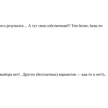
го результата… А тут своя собственная!!! Тем более, базы по
бора нет!.. Других (бесплатных) вариантов — как-то и нет!)..