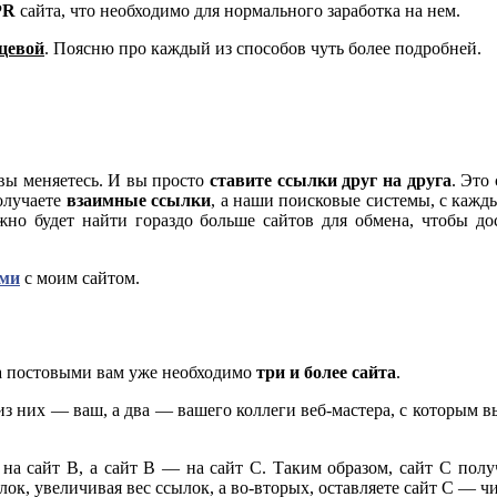
PR
сайта, что необходимо для нормального заработка на нем.
цевой
. Поясню про каждый из способов чуть более подробней.
 вы меняетесь. И вы просто
ставите ссылки друг на друга
. Это
олучаете
взаимные ссылки
, а наши поисковые системы, с каж
жно будет найти гораздо больше сайтов для обмена, чтобы дос
ыми
с моим сайтом.
на постовыми вам уже необходимо
три и более сайта
.
из них — ваш, а два — вашего коллеги веб-мастера, с которым 
на сайт В, а сайт В — на сайт С. Таким образом, сайт С полу
ок, увеличивая вес ссылок, а во-вторых, оставляете сайт С — ч