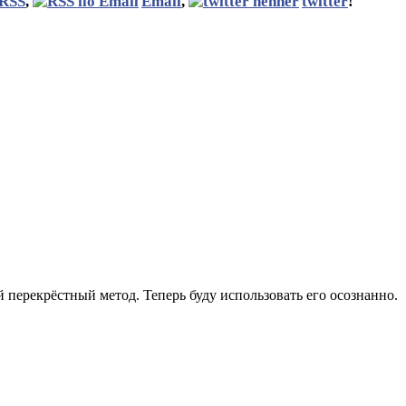
RSS
,
Email
,
twitter
!
 перекрёстный метод. Теперь буду использовать его осознанно.