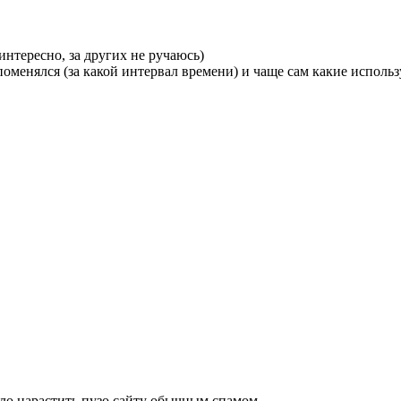
интересно, за других не ручаюсь)
оменялся (за какой интервал времени) и чаще сам какие исполь
 было нарастить пузо сайту обычным спамом…