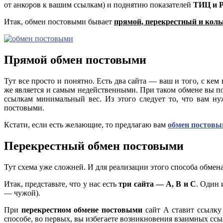
от анкоров к вашим ссылкам) и поднятию показателей
ТИЦ и 
Итак, обмен постовыми бывает
прямой, перекрестный и коль
Прямой обмен постовыми
Тут все просто и понятно. Есть два сайта — ваш и того, с кем
же является и самым недейственными. При таком обмене вы п
ссылкам минимальный вес. Из этого следует то, что вам ну
постовыми.
Кстати, если есть желающие, то предлагаю вам
обмен постов
Перекрестный обмен постовыми
Тут схема уже сложней. И для реализации этого способа обме
Итак, представьте, что у нас есть
три сайта — А, В и С
. Один 
— чужой).
При
перекрестном обмене постовыми
сайт А ставит ссылку 
способе, во первых, вы избегаете возникновения взаимных ссыл