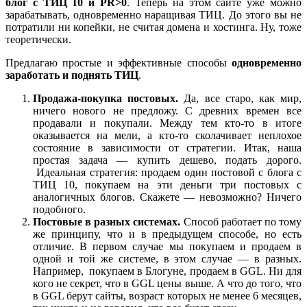
блог с ТИЦ 10 и PR>0
. Теперь на этом сайте уже можно
зарабатывать, одновременно наращивая ТИЦ. До этого вы не
потратили ни копейки, не считая домена и хостинга. Ну, тоже
теоретически.
Предлагаю простые и эффективные способы
одновременно
заработать и поднять ТИЦ
.
Продажа-покупка постовых.
Да, все старо, как мир,
ничего нового не предложу. С древних времен все
продавали и покупали. Между тем кто-то в итоге
оказывается на мели, а кто-то сколачивает неплохое
состояние в зависимости от стратегии. Итак, наша
простая задача — купить дешево, подать дорого.
Идеальная стратегия: продаем один постовой с блога с
ТИЦ 10, покупаем на эти деньги три постовых с
аналогичных блогов. Скажете — невозможно? Ничего
подобного.
Постовые в разных системах.
Способ работает по тому
же принципу, что и в предыдущем способе, но есть
отличие. В первом случае мы покупаем и продаем в
одной и той же системе, в этом случае — в разных.
Например, покупаем в Блогуне, продаем в GGL. Ни для
кого не секрет, что в GGL цены выше. А что до того, что
в GGL берут сайты, возраст которых не менее 6 месяцев,