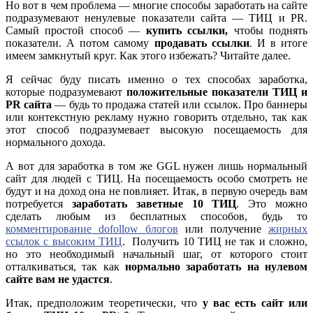
Но вот в чем проблема — многие способы заработать на сайте
подразумевают ненулевые показатели сайта — ТИЦ и PR.
Самый простой способ —
купить ссылки,
чтобы поднять
показатели. А потом самому
продавать ссылки
. И в итоге
имеем замкнутый круг. Как этого избежать? Читайте далее.
Я сейчас буду писать именно о тех способах заработка,
которые подразумевают
положительные показатели ТИЦ и
PR сайта
— будь то продажа статей или ссылок. Про баннеры
или контекстную рекламу нужно говорить отдельно, так как
этот способ подразумевает высокую посещаемость для
нормального дохода.
А вот для заработка в том же GGL нужен лишь нормальный
сайт для людей с ТИЦ. На посещаемость особо смотреть не
будут и на доход она не повлияет. Итак, в первую очередь вам
потребуется
заработать заветные 10 ТИЦ
. Это можно
сделать любым из бесплатных способов, будь то
комментирование dofollow блогов
или получение
жирных
ссылок с высоким ТИЦ
. Получить 10 ТИЦ не так и сложно,
но это необходимый начальный шаг, от которого стоит
отталкиваться, так как
нормально заработать на нулевом
сайте вам не удастся
.
Итак, предположим теоретически, что
у вас есть сайт или