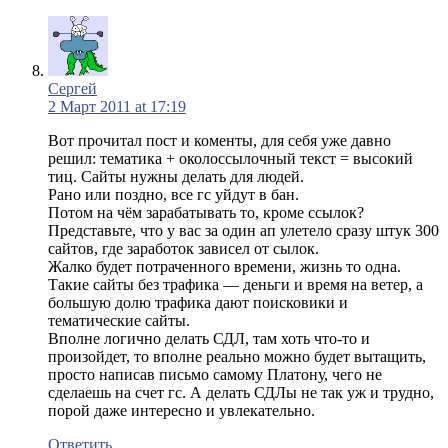
Сергей
2 Март 2011 at 17:19
Вот прочитал пост и коменты, для себя уже давно
решил: тематика + околоссылочный текст = высокий
тиц. Сайты нужны делать для людей.
Рано или поздно, все гс уйдут в бан.
Потом на чём зарабатывать то, кроме ссылок?
Представьте, что у вас за один ап улетело сразу штук 300
сайтов, где заработок зависел от сылок.
Жалко будет потраченного времени, жизнь то одна.
Такие сайты без трафика — деньги и время на ветер, а
большую долю трафика дают поисковики и
тематические сайты.
Вполне логично делать СДЛ, там хоть что-то и
произойдет, то вполне реально можно будет вытащить,
просто написав письмо самому Платону, чего не
сделаешь на счет гс. А делать СДЛы не так уж и трудно,
порой даже интересно и увлекательно.
Ответить