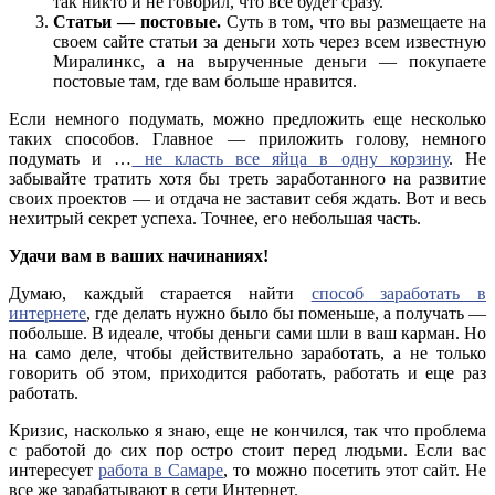
так никто и не говорил, что все будет сразу.
Статьи — постовые.
Суть в том, что вы размещаете на
своем сайте статьи за деньги хоть через всем известную
Миралинкс, а на вырученные деньги — покупаете
постовые там, где вам больше нравится.
Если немного подумать, можно предложить еще несколько
таких способов. Главное — приложить голову, немного
подумать и …
не класть все яйца в одну корзину
. Не
забывайте тратить хотя бы треть заработанного на развитие
своих проектов — и отдача не заставит себя ждать. Вот и весь
нехитрый секрет успеха. Точнее, его небольшая часть.
Удачи вам в ваших начинаниях!
Думаю, каждый старается найти
способ заработать в
интернете
, где делать нужно было бы поменьше, а получать —
побольше. В идеале, чтобы деньги сами шли в ваш карман. Но
на само деле, чтобы действительно заработать, а не только
говорить об этом, приходится работать, работать и еще раз
работать.
Кризис, насколько я знаю, еще не кончился, так что проблема
с работой до сих пор остро стоит перед людьми. Если вас
интересует
работа в Самаре
, то можно посетить этот сайт. Не
все же зарабатывают в сети Интернет.