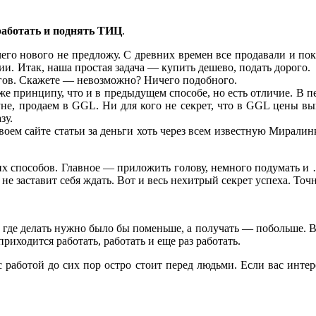
работать и поднять ТИЦ
.
чего нового не предложу. С древних времен все продавали и пок
гии. Итак, наша простая задача — купить дешево, подать дорого.
огов. Скажете — невозможно? Ничего подобного.
же принципу, что и в предыдущем способе, но есть отличие. В п
е, продаем в GGL. Ни для кого не секрет, что в GGL цены выш
зу.
своем сайте статьи за деньги хоть через всем известную Миралин
их способов. Главное — приложить голову, немного подумать и
не заставит себя ждать. Вот и весь нехитрый секрет успеха. Точн
, где делать нужно было бы поменьше, а получать — побольше. В
приходится работать, работать и еще раз работать.
 с работой до сих пор остро стоит перед людьми. Если вас инте