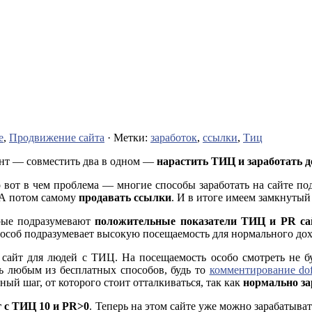
е
,
Продвижение сайта
· Метки:
заработок
,
ссылки
,
Тиц
ант — совместить два в одном —
нарастить ТИЦ и заработат
Но вот в чем проблема — многие способы заработать на сайте 
 А потом самому
продавать ссылки
. И в итоге имеем замкнутый 
орые подразумевают
положительные показатели ТИЦ и PR са
пособ подразумевает высокую посещаемость для нормального дох
айт для людей с ТИЦ. На посещаемость особо смотреть не буд
ть любым из бесплатных способов, будь то
комментирование dof
ый шаг, от которого стоит отталкиваться, так как
нормально за
ог с ТИЦ 10 и PR>0
. Теперь на этом сайте уже можно зарабатыв