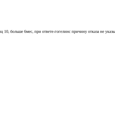
иц 10, больше 6мес, при ответе-гогелинс причину отказа не указ