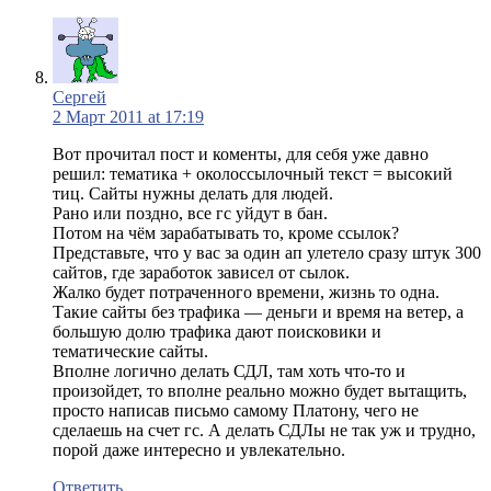
Сергей
2 Март 2011 at 17:19
Вот прочитал пост и коменты, для себя уже давно
решил: тематика + околоссылочный текст = высокий
тиц. Сайты нужны делать для людей.
Рано или поздно, все гс уйдут в бан.
Потом на чём зарабатывать то, кроме ссылок?
Представьте, что у вас за один ап улетело сразу штук 300
сайтов, где заработок зависел от сылок.
Жалко будет потраченного времени, жизнь то одна.
Такие сайты без трафика — деньги и время на ветер, а
большую долю трафика дают поисковики и
тематические сайты.
Вполне логично делать СДЛ, там хоть что-то и
произойдет, то вполне реально можно будет вытащить,
просто написав письмо самому Платону, чего не
сделаешь на счет гс. А делать СДЛы не так уж и трудно,
порой даже интересно и увлекательно.
Ответить