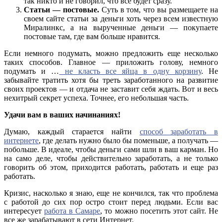
так никто и не говорил, что все будет сразу.
Статьи — постовые.
Суть в том, что вы размещаете на
своем сайте статьи за деньги хоть через всем известную
Миралинкс, а на вырученные деньги — покупаете
постовые там, где вам больше нравится.
Если немного подумать, можно предложить еще несколько
таких способов. Главное — приложить голову, немного
подумать и …
не класть все яйца в одну корзину
. Не
забывайте тратить хотя бы треть заработанного на развитие
своих проектов — и отдача не заставит себя ждать. Вот и весь
нехитрый секрет успеха. Точнее, его небольшая часть.
Удачи вам в ваших начинаниях!
Думаю, каждый старается найти
способ заработать в
интернете
, где делать нужно было бы поменьше, а получать —
побольше. В идеале, чтобы деньги сами шли в ваш карман. Но
на само деле, чтобы действительно заработать, а не только
говорить об этом, приходится работать, работать и еще раз
работать.
Кризис, насколько я знаю, еще не кончился, так что проблема
с работой до сих пор остро стоит перед людьми. Если вас
интересует
работа в Самаре
, то можно посетить этот сайт. Не
все же зарабатывают в сети Интернет.