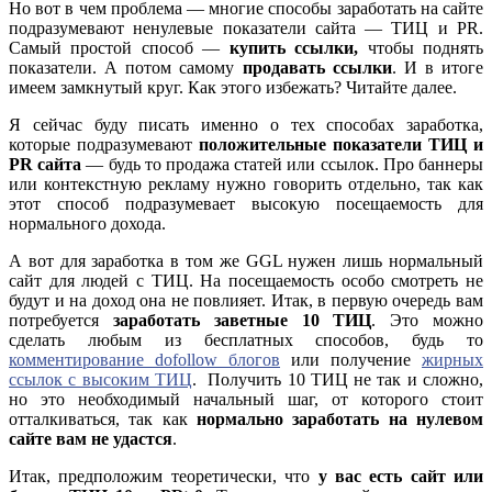
Но вот в чем проблема — многие способы заработать на сайте
подразумевают ненулевые показатели сайта — ТИЦ и PR.
Самый простой способ —
купить ссылки,
чтобы поднять
показатели. А потом самому
продавать ссылки
. И в итоге
имеем замкнутый круг. Как этого избежать? Читайте далее.
Я сейчас буду писать именно о тех способах заработка,
которые подразумевают
положительные показатели ТИЦ и
PR сайта
— будь то продажа статей или ссылок. Про баннеры
или контекстную рекламу нужно говорить отдельно, так как
этот способ подразумевает высокую посещаемость для
нормального дохода.
А вот для заработка в том же GGL нужен лишь нормальный
сайт для людей с ТИЦ. На посещаемость особо смотреть не
будут и на доход она не повлияет. Итак, в первую очередь вам
потребуется
заработать заветные 10 ТИЦ
. Это можно
сделать любым из бесплатных способов, будь то
комментирование dofollow блогов
или получение
жирных
ссылок с высоким ТИЦ
. Получить 10 ТИЦ не так и сложно,
но это необходимый начальный шаг, от которого стоит
отталкиваться, так как
нормально заработать на нулевом
сайте вам не удастся
.
Итак, предположим теоретически, что
у вас есть сайт или