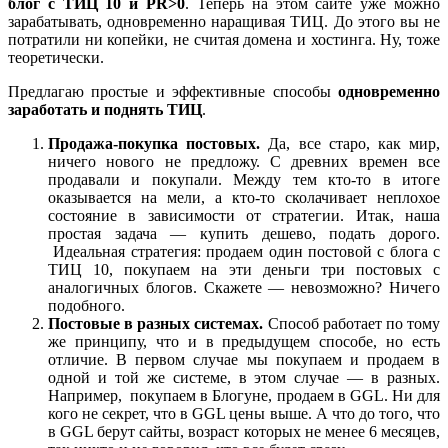
блог с ТИЦ 10 и PR>0
. Теперь на этом сайте уже можно
зарабатывать, одновременно наращивая ТИЦ. До этого вы не
потратили ни копейки, не считая домена и хостинга. Ну, тоже
теоретически.
Предлагаю простые и эффективные способы
одновременно
заработать и поднять ТИЦ
.
Продажа-покупка постовых.
Да, все старо, как мир,
ничего нового не предложу. С древних времен все
продавали и покупали. Между тем кто-то в итоге
оказывается на мели, а кто-то сколачивает неплохое
состояние в зависимости от стратегии. Итак, наша
простая задача — купить дешево, подать дорого.
Идеальная стратегия: продаем один постовой с блога с
ТИЦ 10, покупаем на эти деньги три постовых с
аналогичных блогов. Скажете — невозможно? Ничего
подобного.
Постовые в разных системах.
Способ работает по тому
же принципу, что и в предыдущем способе, но есть
отличие. В первом случае мы покупаем и продаем в
одной и той же системе, в этом случае — в разных.
Например, покупаем в Блогуне, продаем в GGL. Ни для
кого не секрет, что в GGL цены выше. А что до того, что
в GGL берут сайты, возраст которых не менее 6 месяцев,