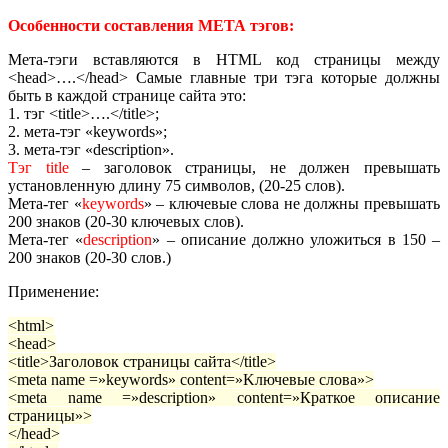
Особенности составления МЕТА тэгов:
Мета-тэги вставляются в HTML код страницы между
<head>….</head> Самые главные три тэга которые должны
быть в каждой странице сайта это:
1. тэг <title>….</title>;
2. мета-тэг «keywords»;
3. мета-тэг «description».
Тэг title
– заголовок страницы, не должен превышать
установленную длину 75 символов, (20-25 слов).
Мета-тег «
keywords
» – ключевые слова не должны превышать
200 знаков (20-30 ключевых слов).
Мета-тег «
description
» – описание должно уложиться в 150 –
200 знаков (20-30 слов.)
Применение:
<html>
<head>
<title>Заголовок страницы сайта</title>
<meta name =»keywords» content=»Kлючевые слова»>
<meta name =»description» content=»Краткое описание
страницы»>
</head>