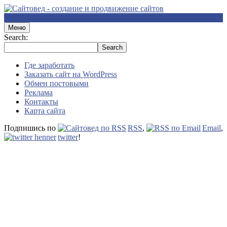
Меню
Search:
Где заработать
Заказать сайт на WordPress
Обмен постовыми
Реклама
Контакты
Карта сайта
Подпишись по
RSS
,
Email
,
twitter
!