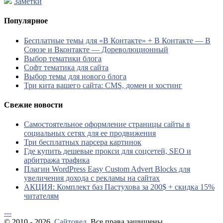
Заметки
Популярное
Бесплатные темы для «В Контакте» + В Контакте — В
Союзе и Вконтакте — Дореволюционный
Выбор тематики блога
Софт тематика для сайта
Выбор темы для нового блога
Три кита вашего сайта: CMS, домен и хостинг
Свежие новости
Самостоятельное оформление страницы сайты в
социальных сетях для ее продвижения
Три бесплатных парсера картинок
Где купить дешевые прокси для соцсетей, SEO и
арбитража трафика
Плагин WordPress Easy Custom Advert Blocks для
увеличения дохода с рекламы на сайтах
АКЦИЯ: Комплект баз Пастухова за 200$ + скидка 15%
читателям
---
© 2010 - 2026.
Сайтовед
. Все права защищены.