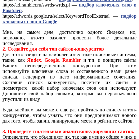
https://ad.rambler.ru/swrds/wrds.pl —
подбор ключевых слов в
Рамблер
.
https://adwords.google.ru/select/KeywordToolExternal —
подбор
ключевых слов в Google
Мне, на самом деле, достаточно одного Яндекса, но,
возможно, кто-то захочет провести более детальные
исследования.
2. Создайте для себя топ сайтов-конкурентов
Для этого зайдите на наиболее известные поисковые системы,
такие, как
Яndex, Google, Rambler
и т.п. и поищите сайты
Ваших непосредственных конкурентов. При этом
используйте ключевые слова и составленного вами ранее
списка, генерируя из него информативные сочетания.
Составив список конкурентов, посетите их сайты и
посмотрите, какой набор ключевых слов они используют.
Дополните свой набор словами, которые вы первоначально
упустили из виду.
В дальнейшем вы можете еще раз пройтись по списку и топ-
конкурентов, чтобы узнать, что они предпринимают нового
для того, чтобы занять лидирующие места в рейтинге сайтов.
3. Проведите тщательный анализ конкурирующих сайтов.
Определите, что объединяет их, так как именно общее у них и