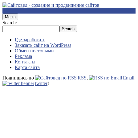
Меню
Search:
Где заработать
Заказать сайт на WordPress
Обмен постовыми
Реклама
Контакты
Карта сайта
Подпишись по
RSS
,
Email
,
twitter
!