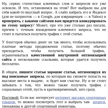
Ну, сервис статистики ключевых слов и запросов все уже
освоили. И что, остановимся на этом? Вот выбрали вы для
себя какой-то вкусный вопрос. А слабо набрать его в Яндексе
(для не патриотов — в Google, для извращенцев — в Yahoo) и
проверить, с какими сайтами вам придется конкурировать
по этому запросу
? Может, про это уже столько раз писали,
причем с точным вхождением ключевого запроса, что не
стоит и пытаться получить трафик с этой статьи.
У блоггеров обычно денег не так много, чтобы использовать
платные методы продвижения статьи, поэтому обычно
приходиться, чтобы получить большой трафик,
ограничиваться
качественной внутренней оптимизацией
сайта
и несколькими ссылками, которые удается получить
бесплатно.
В общем,
пишите статьи хорошие статьи, оптимизируя их
под поисковые запросы
, по которым вы сможете попасть на
высокие места в выдаче, и будет вам счастье. Ну и не стоит
забывать о том, что можно также получить трафик с
социальных сетей, пусть и кратковременный, зато сразу.
Постовой:
Если вас интересует
интернет магазин спортивных
товаров
, то можно посмотреть этот и выбрать там
штанги
,
тренажеры и другой спортивный инвентарь.