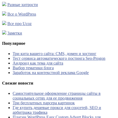
Разные хитрости
Все о WordPress
Все про Ucoz
Заметки
Популярное
Три кита вашего сайта: CMS, домен и хостинг
Тест сервиса автоматического постинга Seo-Progon
Андроид как тема для сайта
Выбор тематики блога
Заработок на контекстной реклама Google
Свежие новости
Самостоятельное оформление страницы сайты в
социальных сетях для ее продвижения
Три бесплатных парсера картинок
Где купить дешевые прокси для соцсетей, SEO и
арбитража трафика
Плагин WordPress Easy Custom Advert Blocks для