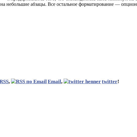
та на небольшие абзацы. Все остальное форматирование — опцио
RSS
,
Email
,
twitter
!