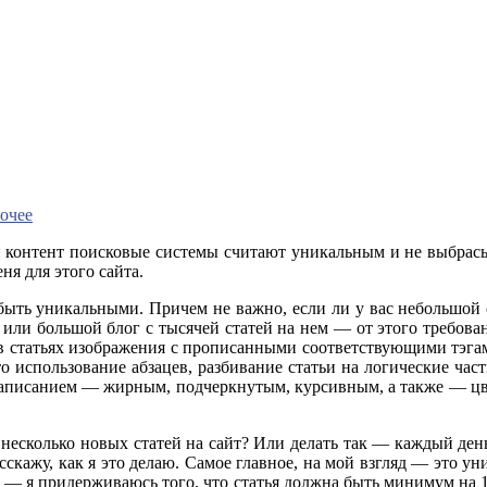
очее
ой контент поисковые системы считают уникальным и не выбрасы
ня для этого сайта.
ы быть уникальными. Причем не важно, если ли у вас небольшой
или большой блог с тысячей статей на нем — от этого требован
в статьях изображения с прописанными соответствующими тэгами 
о использование абзацев, разбивание статьи на логические ча
аписанием — жирным, подчеркнутым, курсивным, а также — цвет
ь несколько новых статей на сайт? Или делать так — каждый де
сскажу, как я это делаю. Самое главное, на мой взгляд — это ун
о — я придерживаюсь того, что статья должна быть минимум на 1