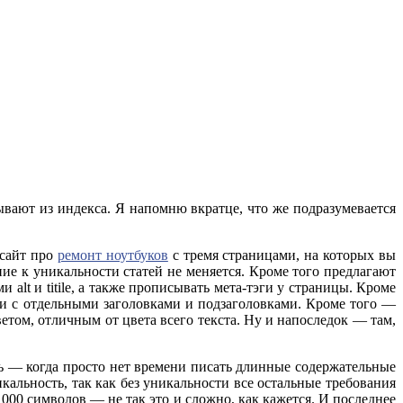
вают из индекса. Я напомню вкратце, что же подразумевается
 сайт про
ремонт ноутбуков
с тремя страницами, на которых вы
ие к уникальности статей не меняется. Кроме того предлагают
alt и titile, а также прописывать мета-тэги у страницы. Кроме
сти с отдельными заголовками и подзаголовками. Кроме того —
ом, отличным от цвета всего текста. Ну и напоследок — там,
нь — когда просто нет времени писать длинные содержательные
икальность, так как без уникальности все остальные требования
000 символов — не так это и сложно, как кажется. И последнее