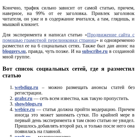
Конечно, трафик сильно зависит от самой статью, причем,
наверное, на 99% от ее заголовка. Привлек заголовок
читателя, он уже и в содержание вчитался, а там, глядишь, и
мышкой кликнет.
Для эксперимента я написал статью «
Продвижение сайта с
помощью грамотной перелинковки страниц
» и одновременно
разместил ее на 6 социальных сетях. Также был дан анонс на
bloggers.su
, правда, чуть позже. И на
subscribe.ru
в созданной
мной группе.
Вот список социальных сетей, где я разместил
статью
webdigg.ru
– можно размещать анонсы статей без
регистрации.
grabr.ru
— сеть всем известна, как такую пропустить.
showblogs.ru
webice.ru
— статья должна пройти модерацию. Причем
иногда это может занимать сутки. По крайней мере в
первый день эксперимента я там свою статью не увидел.
Пришлось добавлять второй раз, и только после него она
появилась на главной.
uzeit.ru
— малопосещаема