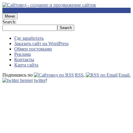
Меню
Search:
Где заработать
Заказать сайт на WordPress
Обмен постовыми
Реклама
Контакты
Карта сайта
Подпишись по
RSS
,
Email
,
twitter
!