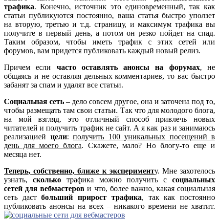
трафика
. Конечно, источник это единовременный, так как
статьи публикуются постоянно, ваша статья быстро уползет
на вторую, третью и т.д. страницу, и максимум трафика вы
получите в первый день, а потом он резко пойдет на спад.
Таким образом, чтобы иметь трафик с этих сетей или
форумов, вам придется публиковать каждый новый релиз.
Причем если
часто оставлять анонсы на форумах
, не
общаясь и не оставляя дельных комментариев, то вас быстро
забанят за спам и удалят все статьи.
Социальная сеть
– дело совсем другое, она и заточена под то,
чтобы размещать там свои статьи. Так что для молодого блога,
на мой взгляд, это отличный способ привлечь новых
читателей и получить трафик не сайт.
А я как раз и занимаюсь
реализацией
цели
:
получить 100 уникальных посещений в
день для моего блога
. Скажете, мало? Но блогу-то еще и
месяца нет.
Теперь, собственно, ближе к эксперимент
у. Мне захотелось
узнать,
сколько
трафика можно получить с
социальных
сетей для вебмастеров
и что, более важно, какая социальная
сеть даст
больший прирост трафика
, так как постоянно
публиковать анонсы на всех – никакого времени не хватит.