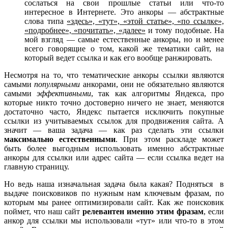
сослаться на свои прошлые статьи или что-то
интересное в Интернете. Это анкоры — абстрактные
слова типа
«здесь», «тут», «этой статье», «по ссылке»,
«подробнее», «почитать», «далее»
и тому подобные. На
мой взгляд — самые естественные анкоры, но и менее
всего говорящие о том, какой же тематики сайт, на
который ведет ссылка и как его вообще ранжировать.
Несмотря на то, что тематические анкоры ссылки являются
самыми
популярными
анкорами, они не обязательно являются
самыми
эффективными
, так как алгоритмы Яндекса, про
которые никто точно достоверно ничего не знает, меняются
достаточно часто, Яндекс пытается исключить покупные
ссылки из учитываемых ссылок для продвижения сайта. А
значит — ваша задача — как раз сделать эти ссылки
максимально естественными
. При этом раскладе может
быть более выгодным использовать именно абстрактные
анкоры для ссылки или адрес сайта — если ссылка ведет на
главную страницу.
Но ведь наша изначальная задача была какая? Подняться в
выдаче поисковиков по нужным нам ключевым фразам, по
которым мы ранее оптимизировали сайт. Как же поисковик
поймет, что наш сайт
релевантен именно этим фразам
, если
анкор для ссылки мы использовали «тут» или что-то в этом