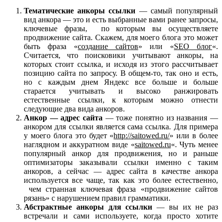
Тематические анкоры ссылки
— самый популярный
вид анкора — это и есть выбранные вами ранее запросы,
ключевые фразы, по которым вы осуществляете
продвижение сайта. Скажем, для моего блога это может
быть фраза «
создание сайтов
» или «
SEO блог
«.
Считается, что поисковики учитывают анкоры, на
которых стоит ссылка, и исходя из этого рассчитывает
позицию сайта по запросу. В общем-то, так оно и есть,
но с каждым днем Яндекс все больше и больше
старается учитывать и высоко ранжировать
естественные ссылки, к которым можно отнести
следующие два вида анкоров.
Анкор — адрес сайта
— тоже понятно из названия —
анкором для ссылки является сама ссылка. Для примера
у моего блога это будет «
http://saitowed.ru/
» или в более
наглядном и аккуратном виде «
saitowed.ru
«. Чуть менее
популярный анкор для продвижения, но и раньше
оптимизаторы заказывали ссылки именно с таким
анкоров, а сейчас — адрес сайта в качестве анкора
используется все чаще, так как это более естественно,
чем странная ключевая фраза «продвижение сайтов
рязань» с нарушением правил грамматики.
Абстрактные анкоры для ссылки
— вы их не раз
встречали и сами используете, когда просто хотите