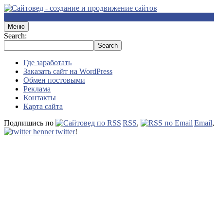
Меню
Search:
Где заработать
Заказать сайт на WordPress
Обмен постовыми
Реклама
Контакты
Карта сайта
Подпишись по
RSS
,
Email
,
twitter
!