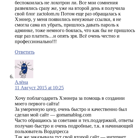
беспокоилась не лохотрон ли. Все мои сомнения
развеялись сразу же, уже на второй день я получила
свой блог zactolom.ru Потом еще раз обращалась к
Хэннер, у меня появились ненужные ссылки, я не
смогла сама их убрать, пришлось давать пароль к
админке, тоже немного боялась, что как бы не пришлось
еще раз платить…и опять зря. Всё очень честно и
профессионально!!!
Ответить
Алёна
11 Август 2015 at 10:25
Хочу поблагодарить Хэннера за помощь в создании
моего первого сайта!
За умеренную цену, очень быстро и качественно был
сделан мой сайт — gomamablog.com
Часто обращаюсь за советами и тех.поддержкой, ответы
получаю быстро и очень подробные, т.к. я начинающий
пользователь Вордпресса
Так же заказывала тут свой второй сайт — интернет