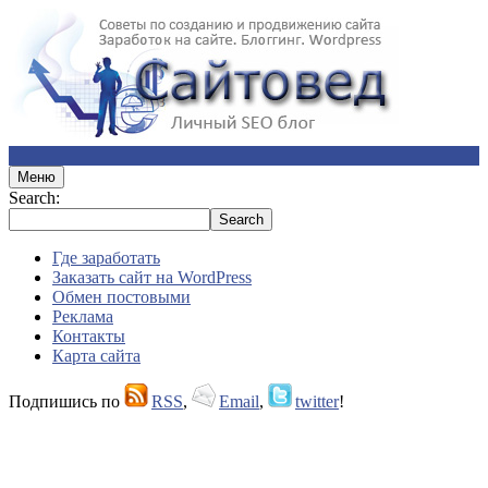
Меню
Search:
Где заработать
Заказать сайт на WordPress
Обмен постовыми
Реклама
Контакты
Карта сайта
Подпишись по
RSS
,
Email
,
twitter
!