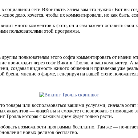
и
в социальной сети ВКонтакте. Зачем вам это нужно? Вот вы созд
 ясное дело, хочется, чтобы их комментировали, но как быть, е
идит много комментов к фото, он и сам захочет оставить свой 
ими пользователями этой программы.
 другим пользователям этого софта комментировать от имени эт
ание происходит через софт Викинг Тролль и ваш компьютер. А
ени, создавая видимость живого общения и привлекая уже реаль
вой бренд, мнение о фирме, генерируя на вашей стене положител
-то товары или воспользоваться вашими услугами, сначала хотят 
ных аккаунтов — людей вы и сможете генерировать с помощью э
г Тролль которая с каждым днем будет только расти.
обовать возможности программы бесплатно. Там же — почитаете 
обновления новых релизов бесплатно.