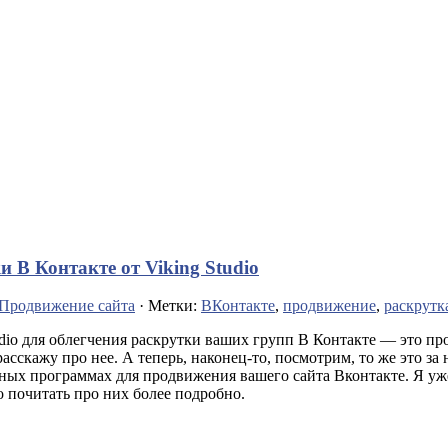
 В Контакте от Viking Studio
Продвижение сайта
· Метки:
ВКонтакте
,
продвижение
,
раскрутк
udio для облегчения раскрутки ваших групп В Контакте — это п
 расскажу про нее. А теперь, наконец-то, посмотрим, то же это з
ичных программах для продвижения вашего сайта Вконтакте.
Я уж
о почитать про них более подробно.