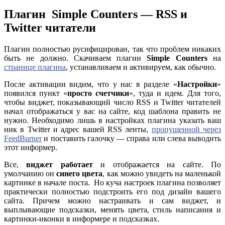
Плагин Simple Counters — RSS и
Twitter читатели
Плагин полностью русифицирован, так что проблем никаких
быть не должно. Скачиваем плагин
Simple Counters
на
странице плагина
, устанавливаем и активируем, как обычно.
После активации видим, что у нас в разделе «
Настройки
»
появился пункт «
просто счетчики
«, туда и идем. Для того,
чтобы виджет, показывающий число RSS и Twitter читателей
начал отображаться у вас на сайте, код шаблона править не
нужно. Необходимо лишь в настройках плагина указать ваш
ник в Twitter и адрес вашей RSS ленты,
пропущенной через
FeedBurner
и поставить галочку — справа или слева выводить
этот информер.
Все,
виджет работает
и отображается на сайте. По
умолчанию он
синего цвета
, как можно увидеть на маленькой
картинке в начале поста. Но куча настроек плагина позволяет
практически полностью подстроить его под дизайн вашего
сайта. Причем можно настраивать и сам виджет, и
выплывающие подсказки, менять цвета, стиль написания и
картинки-иконки в информере и подсказках.