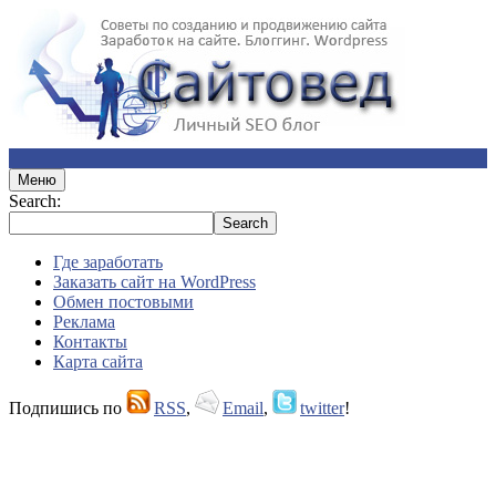
Меню
Search:
Где заработать
Заказать сайт на WordPress
Обмен постовыми
Реклама
Контакты
Карта сайта
Подпишись по
RSS
,
Email
,
twitter
!