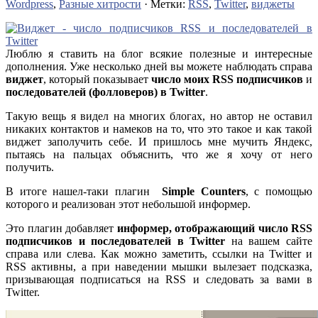
Wordpress
,
Разные хитрости
· Метки:
RSS
,
Twitter
,
виджеты
Люблю я ставить на блог всякие полезные и интересные
дополнения. Уже несколько дней вы можете наблюдать справа
виджет
, который показывает
число моих RSS подписчиков
и
последователей (фолловеров) в Twitter
.
Такую вещь я видел на многих блогах, но автор не оставил
никаких контактов и намеков на то, что это такое и как такой
виджет заполучить себе. И пришлось мне мучить Яндекс,
пытаясь на пальцах объяснить, что же я хочу от него
получить.
В итоге нашел-таки плагин
Simple Counters
, с помощью
которого и реализован этот небольшой информер.
Это плагин добавляет
информер, отображающий число RSS
подписчиков и последователей в Twitter
на вашем сайте
справа или слева. Как можно заметить, ссылки на Twitter и
RSS активны, а при наведении мышки вылезает подсказка,
призывающая подписаться на RSS и следовать за вами в
Twitter.