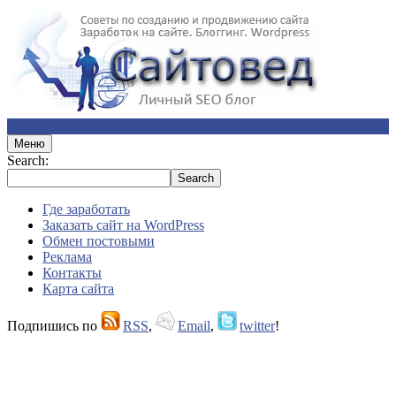
Меню
Search:
Где заработать
Заказать сайт на WordPress
Обмен постовыми
Реклама
Контакты
Карта сайта
Подпишись по
RSS
,
Email
,
twitter
!