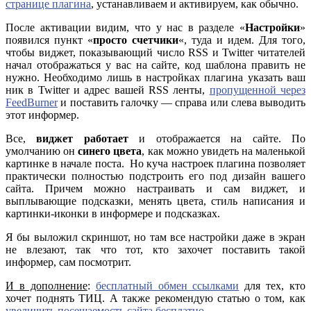
странице плагина
, устанавливаем и активируем, как обычно.
После активации видим, что у нас в разделе «
Настройки
»
появился пункт «
просто счетчики
«, туда и идем. Для того,
чтобы виджет, показывающий число RSS и Twitter читателей
начал отображаться у вас на сайте, код шаблона править не
нужно. Необходимо лишь в настройках плагина указать ваш
ник в Twitter и адрес вашей RSS ленты,
пропущенной через
FeedBurner
и поставить галочку — справа или слева выводить
этот информер.
Все,
виджет работает
и отображается на сайте. По
умолчанию он
синего цвета
, как можно увидеть на маленькой
картинке в начале поста. Но куча настроек плагина позволяет
практически полностью подстроить его под дизайн вашего
сайта. Причем можно настраивать и сам виджет, и
выплывающие подсказки, менять цвета, стиль написания и
картинки-иконки в информере и подсказках.
Я бы выложил скриншот, но там все настройки даже в экран
не влезают, так что тот, кто захочет поставить такой
информер, сам посмотрит.
И в дополнение
:
бесплатный обмен ссылками
для тех, кто
хочет поднять ТИЦ. А также рекомендую статью о том, как
увеличить посещаемость сайта бесплатно
.