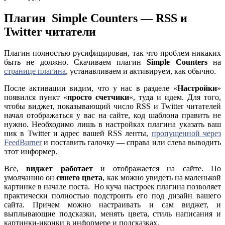
Плагин Simple Counters — RSS и
Twitter читатели
Плагин полностью русифицирован, так что проблем никаких
быть не должно. Скачиваем плагин
Simple Counters
на
странице плагина
, устанавливаем и активируем, как обычно.
После активации видим, что у нас в разделе «
Настройки
»
появился пункт «
просто счетчики
«, туда и идем. Для того,
чтобы виджет, показывающий число RSS и Twitter читателей
начал отображаться у вас на сайте, код шаблона править не
нужно. Необходимо лишь в настройках плагина указать ваш
ник в Twitter и адрес вашей RSS ленты,
пропущенной через
FeedBurner
и поставить галочку — справа или слева выводить
этот информер.
Все,
виджет работает
и отображается на сайте. По
умолчанию он
синего цвета
, как можно увидеть на маленькой
картинке в начале поста. Но куча настроек плагина позволяет
практически полностью подстроить его под дизайн вашего
сайта. Причем можно настраивать и сам виджет, и
выплывающие подсказки, менять цвета, стиль написания и
картинки-иконки в информере и подсказках.