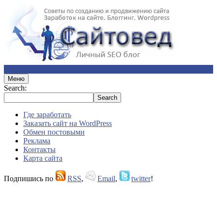
Меню
Search:
Где заработать
Заказать сайт на WordPress
Обмен постовыми
Реклама
Контакты
Карта сайта
Подпишись по
RSS
,
Email
,
twitter
!