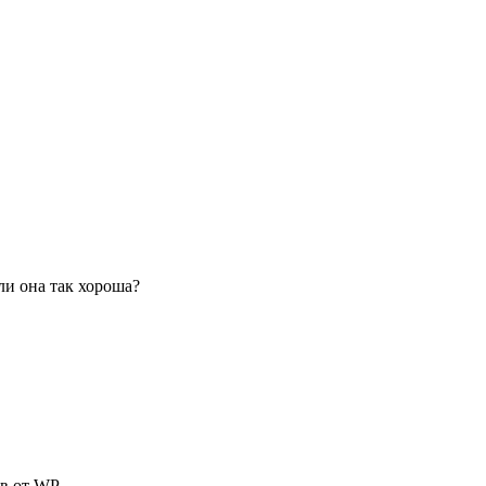
ли она так хороша?
в от WP.