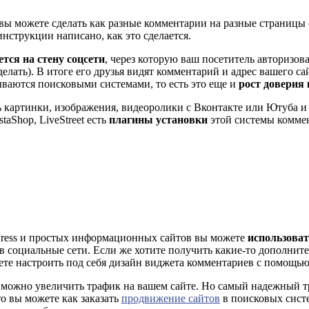
вы можете сделать как разные комментарии на разные страницы с
нструкции написано, как это сделается.
ся на стену соцсети
, через которую ваш посетитель авторизов
 делать). В итоге его друзья видят комментарий и адрес вашего 
ываются поисковыми системами, то есть это еще и
рост доверия
ть картинки, изображения, видеоролики с Вконтакте или Ютуба
staShop, LiveStreet есть
плагины установки
этой системы коммен
dPress и простых информационных сайтов вы можете
использоват
 социальные сети. Если же хотите получить какие-то дополнит
ете настроить под себя дизайн виджета комментариев с помощью
можно увеличить трафик на вашем сайте. Но самый надежный тр
о вы можете как заказать
продвижение сайтов
в поисковых систе