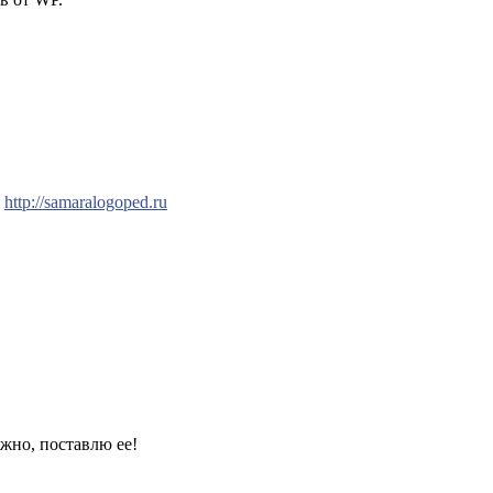
у
http://samaralogoped.ru
ожно, поставлю ее!