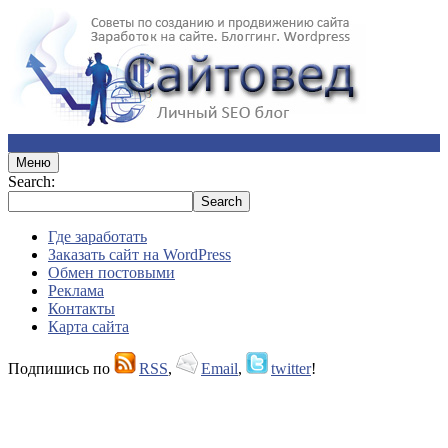
Меню
Search:
Где заработать
Заказать сайт на WordPress
Обмен постовыми
Реклама
Контакты
Карта сайта
Подпишись по
RSS
,
Email
,
twitter
!