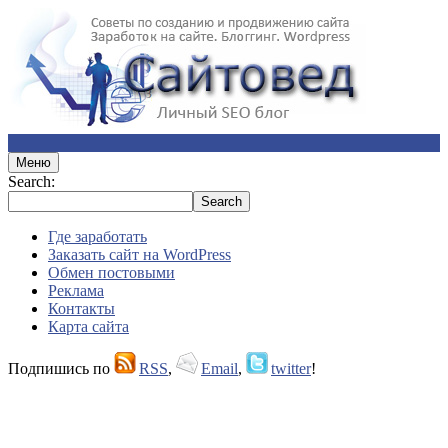
Меню
Search:
Где заработать
Заказать сайт на WordPress
Обмен постовыми
Реклама
Контакты
Карта сайта
Подпишись по
RSS
,
Email
,
twitter
!