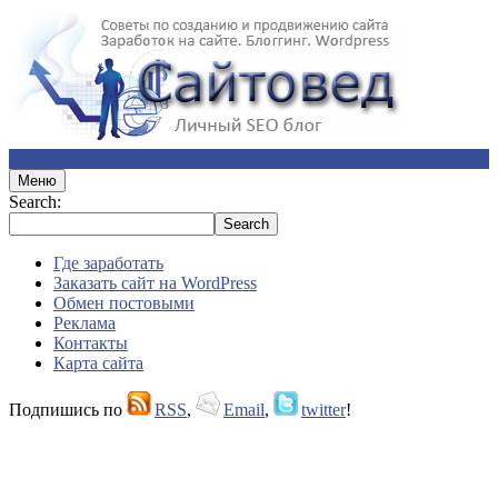
Меню
Search:
Где заработать
Заказать сайт на WordPress
Обмен постовыми
Реклама
Контакты
Карта сайта
Подпишись по
RSS
,
Email
,
twitter
!