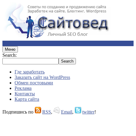
Меню
Search:
Где заработать
Заказать сайт на WordPress
Обмен постовыми
Реклама
Контакты
Карта сайта
Подпишись по
RSS
,
Email
,
twitter
!