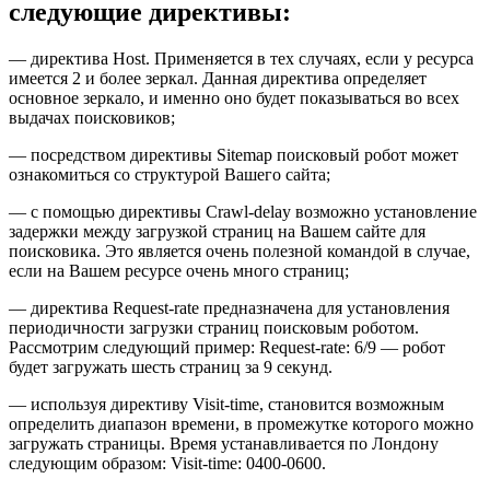
следующие директивы:
— директива Host. Применяется в тех случаях, если у ресурса
имеется 2 и более зеркал. Данная директива определяет
основное зеркало, и именно оно будет показываться во всех
выдачах поисковиков;
— посредством директивы Sitеmap поисковый робот может
ознакомиться со структурой Вашего сайта;
— с помощью директивы Crawl-dеlay возможно установление
задержки между загрузкой страниц на Вашем сайте для
поисковика. Это является очень полезной командой в случае,
если на Вашем ресурсе очень много страниц;
— директива Rеquest-ratе предназначена для установления
периодичности загрузки страниц поисковым роботом.
Рассмотрим следующий пример: Request-rate: 6/9 — робот
будет загружать шесть страниц за 9 секунд.
— используя директиву Visit-timе, становится возможным
определить диапазон времени, в промежутке которого можно
загружать страницы. Время устанавливается по Лондону
следующим образом: Visit-time: 0400-0600.