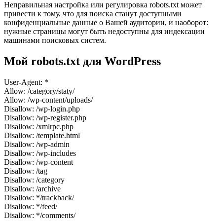
Неправильная настройка или регулировка rоbоts.txt может
привести к тому, что для поиска станут доступными
конфиденциальные данные о Вашей аудитории, и наоборот:
нужные страницы могут быть недоступны для индексации
машинами поисковых систем.
Мой robots.txt для WordPress
User-Agent: *
Allow: /category/staty/
Allow: /wp-content/uploads/
Disallow: /wp-login.php
Disallow: /wp-register.php
Disallow: /xmlrpc.php
Disallow: /template.html
Disallow: /wp-admin
Disallow: /wp-includes
Disallow: /wp-content
Disallow: /tag
Disallow: /category
Disallow: /archive
Disallow: */trackback/
Disallow: */feed/
Disallow: */comments/