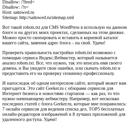
Disallow: /?feed=
Disallow: /?s=
Host: saitowed.ru
Sitemap: http://saitowed.ru/sitemap.xml
Вот такой robots.txt для CMS WordPress я использую на данном
блоге и на других моих проектах, сделанных на этом движке.
Можно просто скопировать и вставить в корневой каталог
вашего сайта, заменив адрес блога – на свой. Удачи!
Проверить правильность настройки robots.txt возможно с
помощью сервиса Яндекс.Вебмастер, который называется
анализ robots.txt. Все, что нужно, так это вписать имя своего
домена, и Вы увидите свои ошибки, или скачать robots.txt и
предоставить его на проверку сеошнику-профессионалу.
И напоследок об одном интересном сайте, который может вам
пригодится. Это сайт Geeker.ru с обзорами сервисов для
Интернет бизнеса и новостями стартапов — как раз, то что
нужно начинающему вебмастеру. Например, вот несколько
последних статей с блога Geeker.ru, которые мне понравились:
7 онлайн сервисов для ведения списка дел, TOP5 бесплатных
онлайн-редакторов изображений и 8 лучших приложений для
удаленного доступа. Удачи!