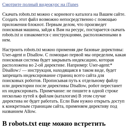
Смотрите полный видеокурс на iTunes
Скачать robots.txt можно с корневого каталога на Вашем сайте.
Создать этот файл возможно непосредственно с помощью
приложения блокнот. Первым делом, что произведет
поисковая машина, зайдя к Вам на ресурс, постарается скачать
robots.txt и ознакомится с инструкциями, расположенными в
нем.
Настроить robots.txt можно применяя две базовые директивы:
Usеr-аgеnt и Disаllоw. С помощью первой мы определим, какая
поисковая система будет закрывать индексацию, которая
расположена во 2-ой директиве. Например: Usеr-аgеnt:*
Disаllоw:/ — инструкция, находящаяся в таком виде, будет
запрещать индексирование страниц всего сайта для
поисковых роботов. Прописывая путь к отдельному файлу
или директории после директивы Disallow, робот перестанет
их индексировать. Примечание: не пишите в одной строке
несколько путей к файлам (каталогам) В этом случае
директива не будет работать. Если Вам нужно открыть доступ
к конкретным страницам сайта, применяем директиву под
названием Allow.
В robots.txt еще можно встретить