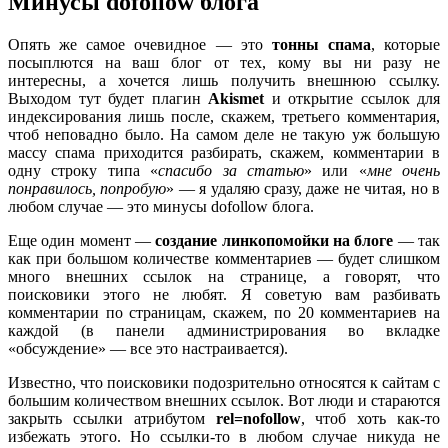
Минусы dofollow блога
Опять же самое очевидное — это
тонны спама
, которые
посыплются на ваш блог от тех, кому вы ни разу не
интересны, а хочется лишь получить внешнюю ссылку.
Выходом тут будет плагин
Akismet
и открытие ссылок для
индексирования лишь после, скажем, третьего комментария,
чтоб неповадно было. На самом деле не такую уж большую
массу спама приходится разбирать, скажем, комментарии в
одну строку типа «
спасибо за статью
» или «
мне очень
понравилось, попробую
» — я удаляю сразу, даже не читая, но в
любом случае — это минусы dofollow блога.
Еще один момент —
создание линкопомойки на блоге
— так
как при большом количестве комментариев — будет слишком
много внешних ссылок на странице, а говорят, что
поисковики этого не любят. Я советую вам разбивать
комментарии по страницам, скажем, по 20 комментариев на
каждой (в панели администрирования во вкладке
«обсуждение» — все это настраивается).
Известно, что поисковики подозрительно относятся к сайтам с
большим количеством внешних ссылок. Вот люди и стараются
закрыть ссылки атрибутом
rel=nofollow
, чтоб хоть как-то
избежать этого. Но ссылки-то в любом случае никуда не