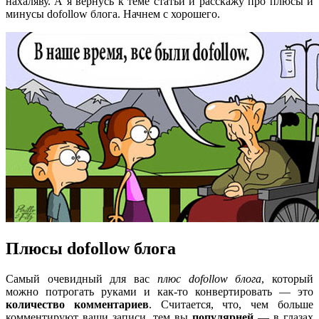
нахаляву. А я вернусь к теме статьи и расскажу про плюсы и
минусы dofollow блога. Начнем с хорошего.
Плюсы dofollow блога
Самый очевидный для вас
плюс dofollow блога
, который
можно потрогать руками и как-то конвертировать — это
количество комментариев
. Считается, что, чем больше
комментируют ваши записи, тем вы
популярней
— в глазах