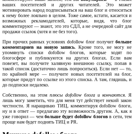
ваших посетителей и других читателей. Это может
мотивировать народ подписываться на ваш блог и относиться
к нему более лояльно в целом. Тоже самое, кстати, касается и
возможных рекламодателей, которые, видя, что блог
комментируют — знают, это это СДЛ, а не очередной сайт для
продажи ссылок (хотя и не без того).
При прочих равных условиях dofollow блог получит
больше
комментариев на новую запись
. Кроме того, не могу не
упомянуть списки dofollow блогов, которые ходят по
блогосфере и публикуются на других блогах. Если вам
повезет, вы получите халявную внешнюю ссылку, попав в
такой список (достаточно лишь попроситься). Если нет — то,
по крайней мере — получите новых посетителей на блог,
которые придут по ссылке из этого списка. А там, глядишь, и
до подписки недалеко.
Собственно, на этом
плюсы dofollow блога и кончаются
. Я
лишь могу заметить, что для меня тут действует некий закон
честности. Я наращиваю ТИЦ, комментируя dofollow блоги,
ну и в ответ — предлагаю эту возможность другим. А, как я
уже говорил — чем
больше будет dofollow блогов
в сети, тем
проще нам будет поднять ТИЦ и PR.