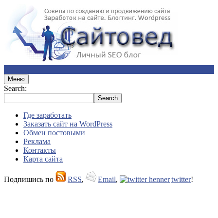
Меню
Search:
Где заработать
Заказать сайт на WordPress
Обмен постовыми
Реклама
Контакты
Карта сайта
Подпишись по
RSS
,
Email
,
twitter
!