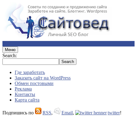
Меню
Search:
Где заработать
Заказать сайт на WordPress
Обмен постовыми
Реклама
Контакты
Карта сайта
Подпишись по
RSS
,
Email
,
twitter
!