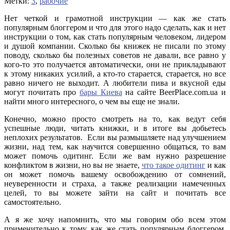
Метки:
3
,
рабочие
Нет четкой и грамотной инструкции — как же стать
популярным блоггером и что для этого надо сделать, как и нет
инструкции о том, как стать популярным человеком, лидером
и душой компании.
Сколько бы книжек не писали по этому
поводу, сколько бы полезных советов не давали, все равно у
кого-то это получается автоматически, они не прикладывают
к этому никаких усилий, а кто-то старается, старается, но все
равно ничего не выходит. А любители пива и вкусной еды
могут почитать про
бары Киева
на сайте BeerPlace.com.ua и
найти много интересного, о чем вы еще не знали.
Конечно, можно просто смотреть на то, как ведут себя
успешные люди, читать книжки, и в итоге вы добьетесь
неплохих результатов. Если вы размышляете над улучшением
жизни, над тем, как научится совершенно общаться, то вам
может помочь одитинг. Если же вам нужно разрешение
конфликтом в жизни, но вы не знаете,
что такое одитинг
и как
он может помочь вашему освобождению от сомнений,
неуверенности и страха, а также реализации намеченных
целей, то вы можете зайти на сайт и почитать все
самостоятельно.
А я же хочу напомнить, что мы говорим обо всем этом
применительно к тому, как же стать популярным блоггером.